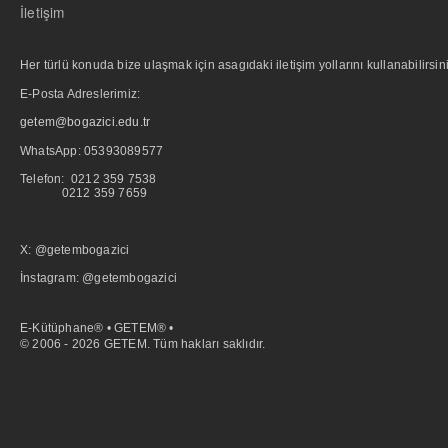
İletişim
Her türlü konuda bize ulaşmak için asagıdaki iletişim yollarını kullanabilirsini
E-Posta Adreslerimiz:
getem@bogazici.edu.tr
WhatsApp:
05393089577
Telefon: 0212 359 7538
0212 359 7659
X: @getembogazici
İnstagram: @getembogazici
E-Kütüphane® • GETEM® •
© 2006 - 2026 GETEM. Tüm hakları saklıdır.