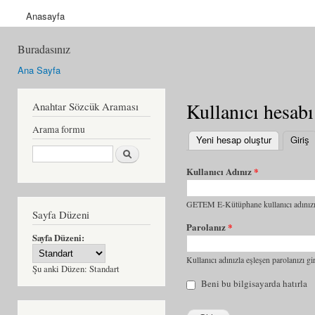
Anasayfa
Buradasınız
Ana Sayfa
Kullanıcı hesabı
Anahtar Sözcük Araması
Arama formu
Yeni hesap oluştur
Giriş
(
Ara
Kullanıcı Adınız
*
GETEM E-Kütüphane kullanıcı adınızı 
Sayfa Düzeni
Parolanız
*
Sayfa Düzeni:
Kullanıcı adınızla eşleşen parolanızı gir
Şu anki Düzen:
Standart
Beni bu bilgisayarda hatırla