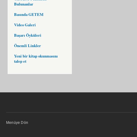
Bulunanlar
Basında GETEM
Video Galeri
Başarı Öyküleri
Önemli Linkler
Yeni bir kitap okunmasını
talep et
Menüye Dön